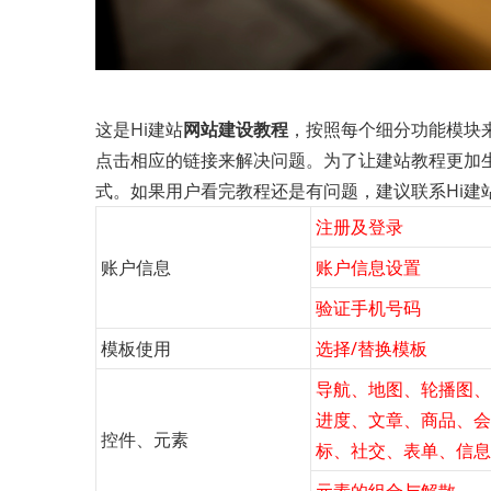
这是Hi建站
网站建设教程
，按照每个细分功能模块
点击相应的链接来解决问题。为了让建站教程更加生
式。如果用户看完教程还是有问题，建议联系Hi建站的专业客
注册及登录
账户信息
账户信息设置
验证手机号码
模板使用
选择/替换模板
导航
、
地图
、
轮播图
、
进度
、
文章
、
商品
、
会
控件、元素
标
、
社交
、
表单
、
信息