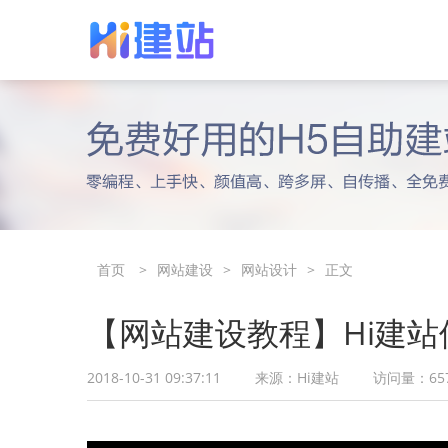
轻服务建站
用户案例
网
使
热卖
买2年赠1年
专属服务经理为您定制模板网站
企业建站信赖推荐
专
视
首页
>
网站建设
>
网站设计
>
正文
【网站建设教程】Hi建
2018-10-31 09:37:11
来源：
Hi建站
访问量：
65