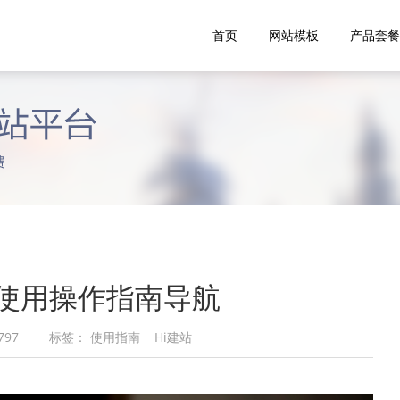
首页
网站模板
产品套餐
站定制设计
用指南
网站SEO推广
常见问题
热卖
效果付
属设计师，定制设计网站，与众不同，
频教学、上手更简单
快速提升网站排名，获取精准
看问题找答案、更方便
在线咨询
在线咨询
咨询电话：010-57490539
咨询电话：010-57490539
周一到周五 9:00~18:00
周一到周五 9:00~18:00
站使用操作指南导航
797
标签：
使用指南
Hi建站