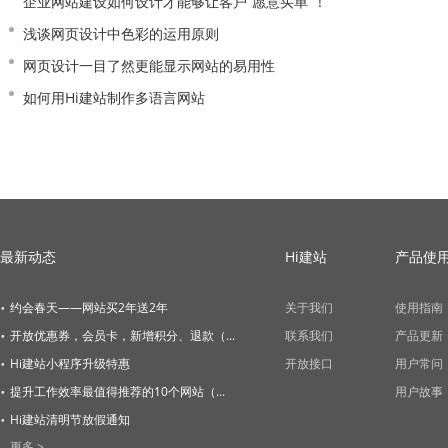
企业网站建设如何设计才能够让客户“愿意买单”！
浅谈网页设计中色彩的运用原则
网页设计一目了然更能显示网站的易用性
如何用Hi建站制作多语言网站
最新动态
Hi建站
产品使
·
约会春天——网站买2年送2年
关于我们
使用指南
·
开放优惠券，会员卡，新增积分、退款（...
联系我们
产品更新
·
Hi建站小程序升级特惠
开放接口
用户常问
·
提升工作效率最值得推荐的10个网站（...
用户故事
·
Hi建站清明节放假通知
更多 >