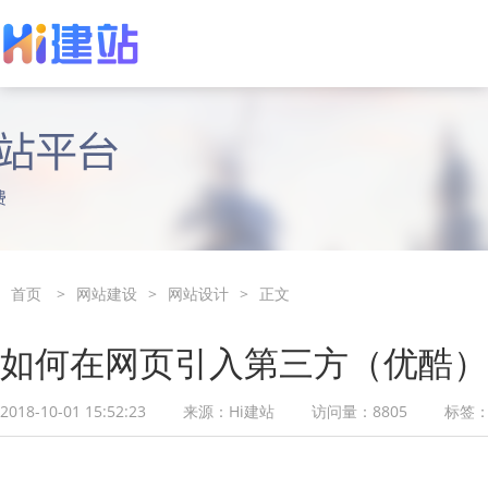
轻服务建站
用户案例
网站定制设计
使用指南
热卖
买2年赠1年
专属服务经理为您定制模板网站
企业建站信赖推荐
专属设计师，定
视频教学、上手
首页
>
网站建设
>
网站设计
>
正文
如何在网页引入第三方（优酷）
2018-10-01 15:52:23
来源：
Hi建站
访问量：
8805
标签