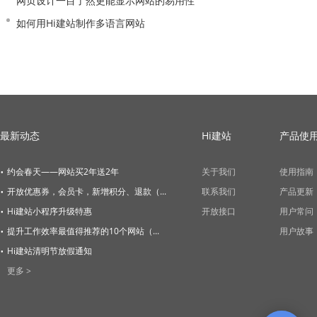
网页设计一目了然更能显示网站的易用性
如何用Hi建站制作多语言网站
最新动态
Hi建站
产品使
·
约会春天——网站买2年送2年
关于我们
使用指南
·
开放优惠券，会员卡，新增积分、退款（...
联系我们
产品更新
·
Hi建站小程序升级特惠
开放接口
用户常问
·
提升工作效率最值得推荐的10个网站（...
用户故事
·
Hi建站清明节放假通知
更多 >