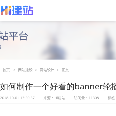
轻服务建站
用户案例
网站定制设计
使用指南
热卖
买2年赠1年
专属服务经理为您定制模板网站
企业建站信赖推荐
专属设计师，定
视频教学、上手
首页
>
网站建设
>
网站设计
>
正文
如何制作一个好看的banner轮
2018-10-01 13:50:37
来源：
Hi建站
访问量：
11308
标签